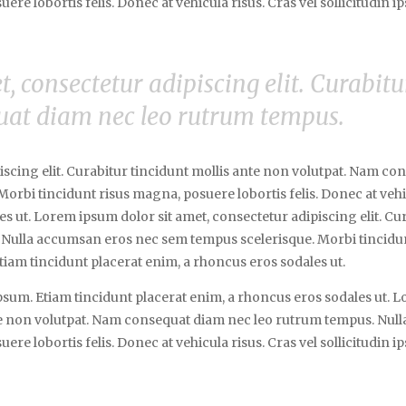
ere lobortis felis. Donec at vehicula risus. Cras vel sollicitudin 
, consectetur adipiscing elit. Curabitu
uat diam nec leo rutrum tempus.
iscing elit. Curabitur tincidunt mollis ante non volutpat. Nam c
bi tincidunt risus magna, posuere lobortis felis. Donec at vehicu
s ut. Lorem ipsum dolor sit amet, consectetur adipiscing elit. Cur
ulla accumsan eros nec sem tempus scelerisque. Morbi tincidunt
 Etiam tincidunt placerat enim, a rhoncus eros sodales ut.
 ipsum. Etiam tincidunt placerat enim, a rhoncus eros sodales ut.
 ante non volutpat. Nam consequat diam nec leo rutrum tempus. N
ere lobortis felis. Donec at vehicula risus. Cras vel sollicitudin 