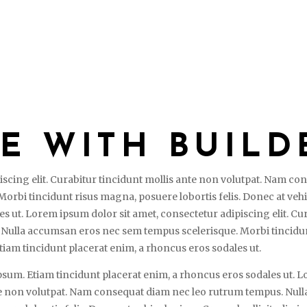
PHOTOGRAPHY
VIDEOGRAPHY
GE WITH BUILD
iscing elit. Curabitur tincidunt mollis ante non volutpat. Nam c
bi tincidunt risus magna, posuere lobortis felis. Donec at vehicu
s ut. Lorem ipsum dolor sit amet, consectetur adipiscing elit. Cur
ulla accumsan eros nec sem tempus scelerisque. Morbi tincidunt
 Etiam tincidunt placerat enim, a rhoncus eros sodales ut.
 ipsum. Etiam tincidunt placerat enim, a rhoncus eros sodales ut.
 ante non volutpat. Nam consequat diam nec leo rutrum tempus. N